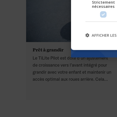
Strictement
nécessaires
AFFICHER LES
Prêt à grandir
Le TiLite Pilot est doté d’un ajustement
de croissance vers l’avant intégré pour
grandir avec votre enfant et maintenir un
accès optimal aux roues arrière. Cela
permet aux enfants d’obtenir la
propulsion la plus efficace possible sans
avoir besoin d’ajuster ou de réapprendre
leurs mécanismes de poussée. Le TiLite
Pilot permet aux enfants de naviguer leur