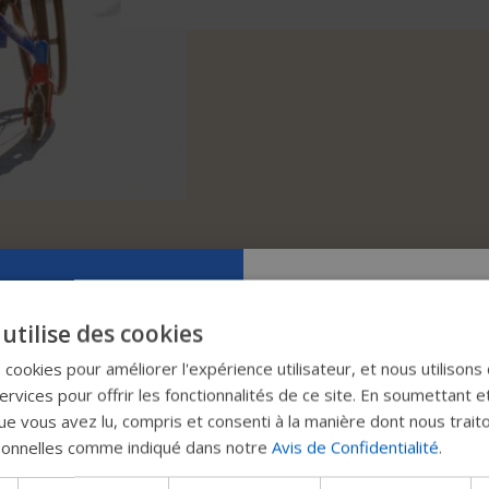
Essayez notr
utilise des cookies
nouveau gui
s cookies pour améliorer l'expérience utilisateur, et nous utilisons
rvices pour offrir les fonctionnalités de ce site. En soumettant e
Permobil
e vous avez lu, compris et consenti à la manière dont nous trait
sonnelles comme indiqué dans notre
Avis de Confidentialité
.
Nous testons un moyen plu