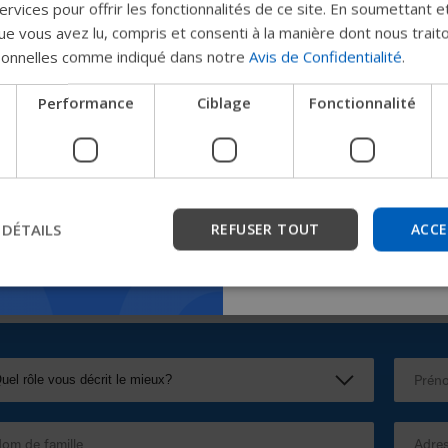
rvices pour offrir les fonctionnalités de ce site. En soumettant e
Permobil
e vous avez lu, compris et consenti à la manière dont nous trait
sonnelles comme indiqué dans notre
Avis de Confidentialité
.
Nous testons un moyen plu
Performance
Ciblage
Fonctionnalité
les produits, d'obtenir des
l'entreprise et de trouver 
les appareils.
mbrace Back
Comfort Relief
 DÉTAILS
REFUSER TOUT
ACCE
Commencer