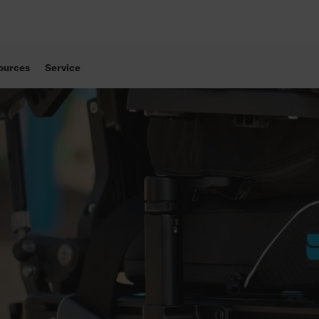
ources
Service