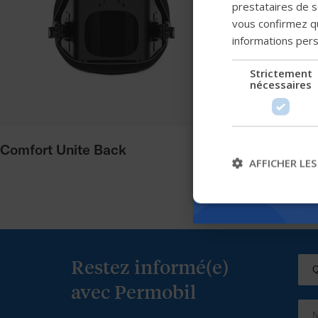
prestataires de se
vous confirmez qu
informations per
Strictement
nécessaires
Comfort Unite Back
Comfort E
AFFICHER LES
Restez informé(e)
avec Permobil