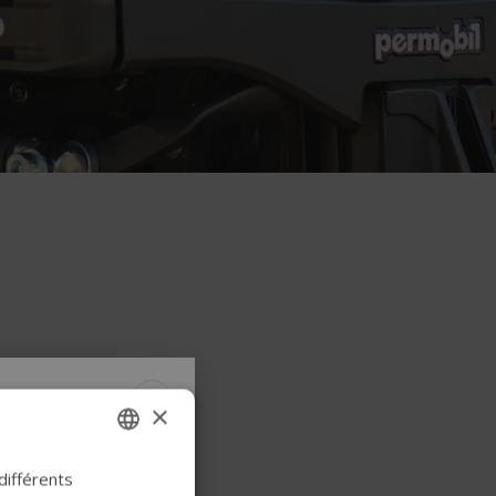
×
e
de
 différents
ENGLISH