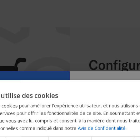
Configur
fauteuil 
Essayez notr
utilise des cookies
Vous n'avez pas enco
nouveau gui
s cookies pour améliorer l'expérience utilisateur, et nous utilisons
le simplement chez no
rvices pour offrir les fonctionnalités de ce site. En soumettant e
Permobil
(
ch_box_info@permob
e vous avez lu, compris et consenti à la manière dont nous trait
sonnelles comme indiqué dans notre
Avis de Confidentialité
.
Attention:
SVP ne dem
Nous testons un moyen plu