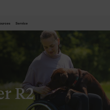
ources
Service
er R2