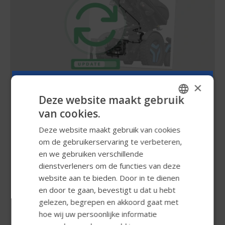
×
Deze website maakt gebruik
Firmware Update
van cookies.
Permobil firmware-update
ENGLISH
Deze website maakt gebruik van cookies
voor uw elektrische rolstoel
SWEDISH
om de gebruikerservaring te verbeteren,
FRENCH
en we gebruiken verschillende
Met onze nieuwste Power Platform-technologie
dienstverleners om de functies van deze
DUTCH
kunnen we onze elektrische rolstoelen nu
website aan te bieden. Door in te dienen
GERMAN
voortdurend verbeteren via automatische
en door te gaan, bevestigt u dat u hebt
firmware-updates. Dit betekent dat uw met Power
DANISH
gelezen, begrepen en akkoord gaat met
Platform uitgeruste rolstoel up-to-date blijft met
hoe wij uw persoonlijke informatie
NORWEGIAN