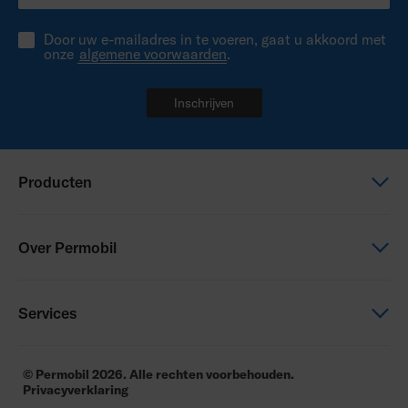
Door uw e-mailadres in te voeren, gaat u akkoord met
onze
algemene voorwaarden
.
Inschrijven
Producten
Elektrische rolstoel
Over Permobil
Zitten en Positioneren
Power Assist
Dit is Permobil
Services
Duurzaamheid
Carrières
Fleet Management
© Permobil 2026. Alle rechten voorbehouden.
Privacyverklaring
Contact
Manuals and product data