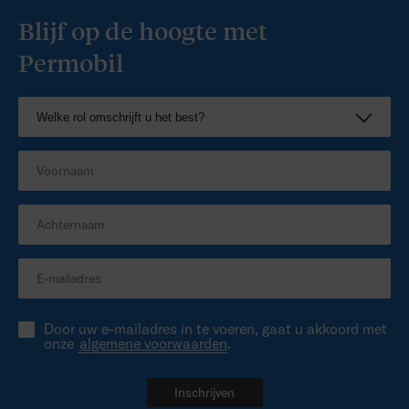
Geaccrediteerde workshop zitten en
Blijf op de hoogte met
positioneren
Permobil
Brochure
ROHO portfolio training
Door uw e-mailadres in te voeren, gaat u akkoord met
onze
algemene voorwaarden
.
Inschrijven