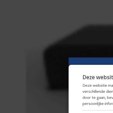
Deze websit
Deze website maa
verschillende die
door te gaan, be
persoonlijke inf