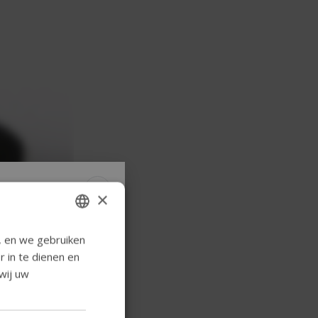
×
e nieuwe
, en we gebruiken
ENGLISH
 in te dienen en
ds
SWEDISH
wij uw
FRENCH
anier om producten
DUTCH