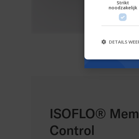
Strikt
noodzakelijk
DETAILS WEE
ISOFLO® Mem
Control