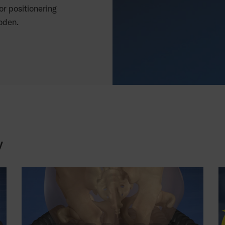
r positionering
boden.
y