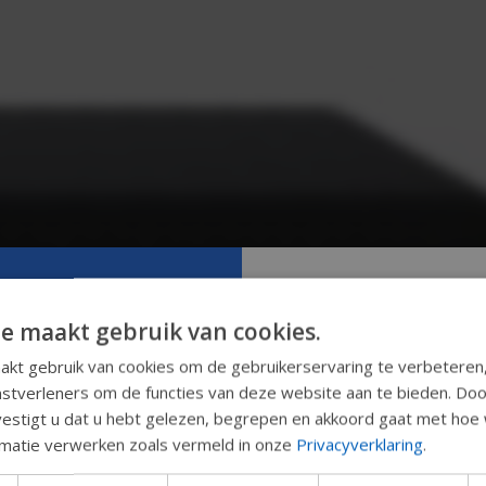
e maakt gebruik van cookies.
Probeer onz
kt gebruik van cookies om de gebruikerservaring te verbeteren
nstverleners om de functies van deze website aan te bieden. Door
Permobil-gi
vestigt u dat u hebt gelezen, begrepen en akkoord gaat met hoe 
ormatie verwerken zoals vermeld in onze
Privacyverklaring
.
We testen een snellere m