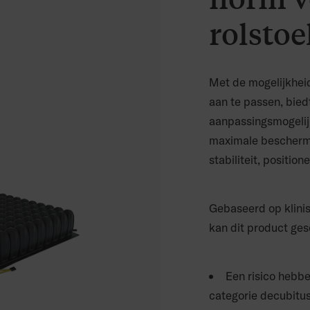
rolstoe
Met de mogelijkhei
aan te passen, bie
aanpassingsmogelijkh
maximale beschermi
stabiliteit, positio
Gebaseerd op klinis
kan dit product ges
Een risico hebb
categorie decubitus