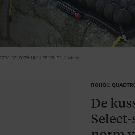
TRO SELECT® HIGH PROFILE® Cushion
ROHO® QUADTRO 
De kuss
Select-
norm vo