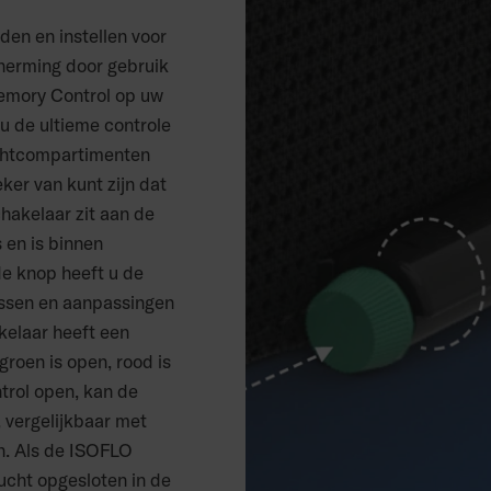
nden en instellen voor
herming door gebruik
emory Control op uw
u de ultieme controle
uchtcompartimenten
er van kunt zijn dat
chakelaar zit aan de
 en is binnen
e knop heeft u de
ssen en aanpassingen
kelaar heeft een
groen is open, rood is
rol open, kan de
, vergelijkbaar met
. Als de ISOFLO
ucht opgesloten in de