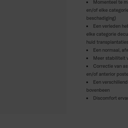
Momenteel te m
en/of elke categori
beschadiging)
Een verleden he
elke categorie decu
huid transplantatie
Een normaal, af
Meer stabiliteit
Correctie van as
en/of anterior poste
Een verschillend
bovenbeen
Discomfort ervar