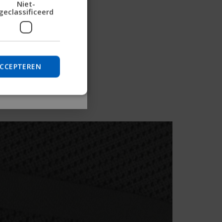
Niet-
matie te verkrijgen
geclassificeerd
GERMAN
te vinden.
DANISH
NORWEGIAN
Overslaan
JAPANESE
ACCEPTEREN
CHINESE (SIMPLIFIED)
ITALIAN
SPANISH