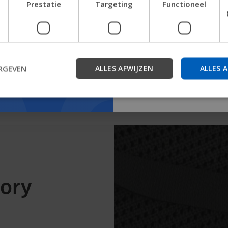
Prestatie
Targeting
Functioneel
te verkennen, bedrijfsinfor
en apparaatondersteuning 
Starten
RGEVEN
ALLES AFWIJZEN
ALLES 
Accepteer cookies om te bekijken
ory