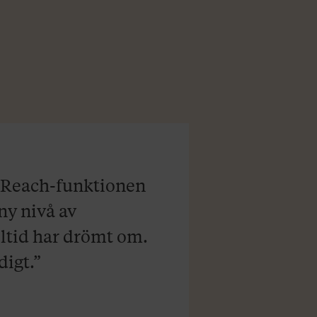
veReach-funktionen
ny nivå av
lltid har drömt om.
digt.”