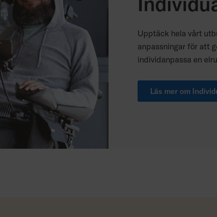
Individu
Upptäck hela vårt ut
anpassningar för att g
individanpassa en elrul
Läs mer om Individ