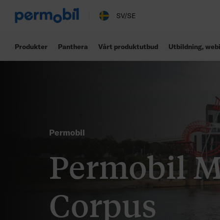
SV/SE
Produkter
Panthera
Vårt produktutbud
Utbildning, web
Permobil
Permobil 
Corpus