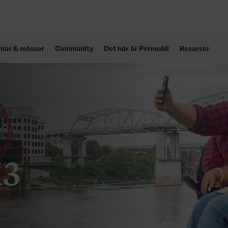
inar & mässor
Community
Det här är Permobil
Resurser
M3