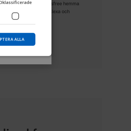
Oklassificerade
ullstolsinformation via handsfree hemma
mation och hitta
GERMAN
bil är kompatibel med Alexa och
DANISH
NORWEGIAN
Hoppa över
JAPANESE
mobil
PTERA ALLA
CHINESE (SIMPLIFIED)
ITALIAN
SPANISH