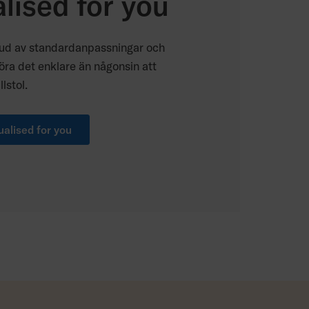
alised for you
bud av standardanpassningar och
öra det enklare än någonsin att
lstol.
ualised for you