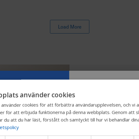
Load More
MyPermobil
plats använder cookies
MyPermo
Prova vår ny
nvänder cookies för att förbättra användarupplevelsen, och vi a
er för att erbjuda funktionerna på denna webbplats. Genom att sk
Permobil-gu
röstassi
r du att du har läst, förstått och samtyckt till hur vi behandlar d
tetspolicy
Vi testar ett snabbare sätt