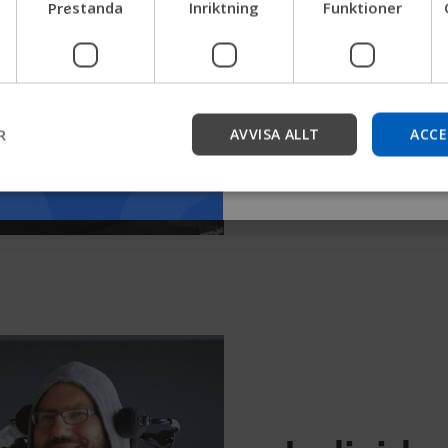
Prestanda
Inriktning
Funktioner
Få tillgång till din r
produkter, få företagsinfor
eller på väg. MyPermo
enhetssupport.
Google Assistant
Starta
Läs mer om MyPer
R
AVVISA ALLT
ACCE