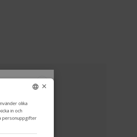
×
bil
a
nvänder olika
ENGLISH
icka in och
ide
SWEDISH
stent
ina personuppgifter
FRENCH
 att utforska
DUTCH