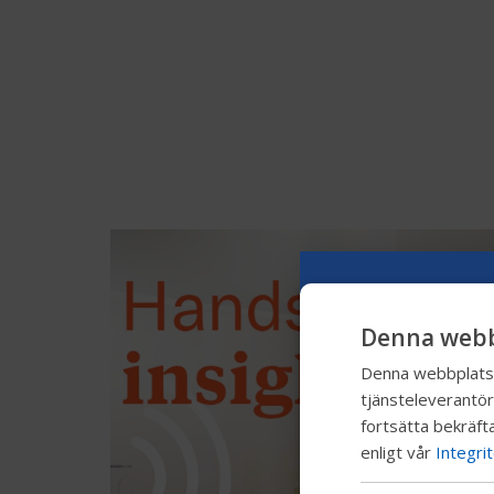
Denna webb
Denna webbplats a
tjänsteleverantör
fortsätta bekräfta
enligt vår
Integri