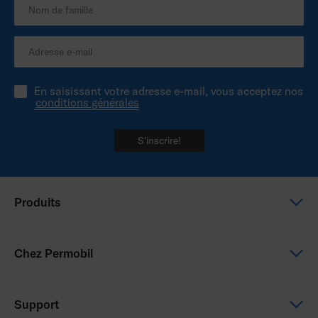
En saisissant votre adresse e-mail, vous acceptez nos
conditions générales
S'inscrire!
Produits
Power wheelchairs
Chez Permobil
Manual wheelchairs
Seating & Positioning
This is Permobil
Support