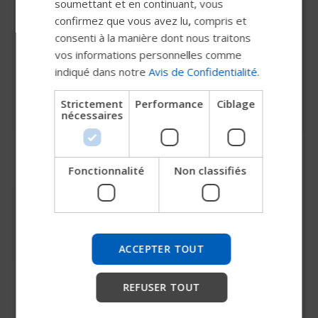
soumettant et en continuant, vous
GERMAN
caractéristiques de la nouvelle assise Corpus. Les
confirmez que vous avez lu, compris et
nouveaux coussins Corpus sont dotés d’une
DANISH
consenti à la manière dont nous traitons
mousse double densité plus moelleuse sur le
vos informations personnelles comme
NORWEGIAN
dossier, d’une cuvette pelvienne remodelée et
indiqué dans notre
Avis de Confidentialité
.
d’une housse de coussin Stretch-Air™.
JAPANESE
Strictement
Performance
Ciblage
CHINESE (SIMPLIFIED)
nécessaires
ITALIAN
SPANISH
Fonctionnalité
Non classifiés
Essayez notre nouveau guide
Permobil
Nous testons un moyen plus rapide d'explorer les
produits, d'obtenir des informations sur l'entreprise et
ACCEPTER TOUT
de trouver une assistance pour les appareils.
REFUSER TOUT
Accepter les cookies pour visualiser
Commencer